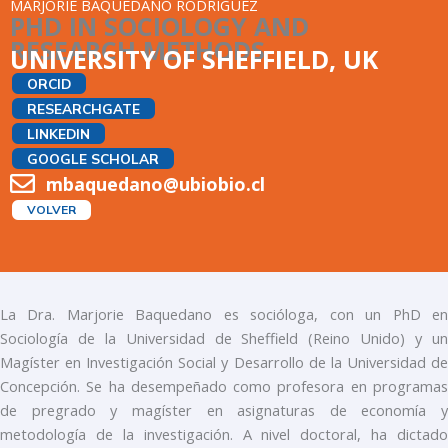
MARJORIE BAQUEDANO RODRÍGUEZ
PHD IN SOCIOLOGY AND
RESEARCH METHODS
UNIVERSITY OF SHEFFIELD, UK
ORCID
RESEARCHGATE
LINKEDIN
GOOGLE SCHOLAR
mbaquedano@ubiobio.cl
VOLVER
La Dra. Marjorie Baquedano es socióloga, con un PhD en
Sociología de la Universidad de Sheffield (Reino Unido) y un
Magíster en Investigación Social y Desarrollo de la Universidad de
Concepción. Se ha desempeñado como profesora en programas
de pregrado y magíster en asignaturas de economía y
metodología de la investigación. A nivel doctoral, ha dictado