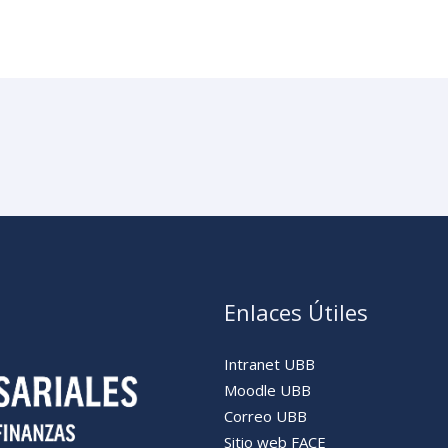
Enlaces Útiles
Intranet UBB
Moodle UBB
Correo UBB
Sitio web FACE