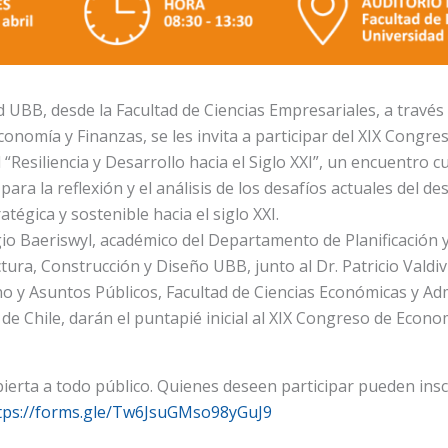
UBB, desde la Facultad de Ciencias Empresariales, a través
nomía y Finanzas, se les invita a participar del XIX Congre
“Resiliencia y Desarrollo hacia el Siglo XXI”, un encuentro 
ara la reflexión y el análisis de los desafíos actuales del des
tégica y sostenible hacia el siglo XXI.
rgio Baeriswyl, académico del Departamento de Planificación
tura, Construcción y Diseño UBB, junto al Dr. Patricio Valdi
no y Asuntos Públicos, Facultad de Ciencias Económicas y Adm
de Chile, darán el puntapié inicial al XIX Congreso de Econo
bierta a todo público. Quienes deseen participar pueden insc
tps://forms.gle/Tw6JsuGMso98yGuJ9